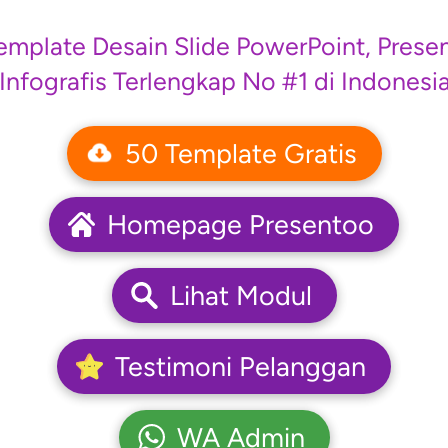
emplate Desain Slide PowerPoint, Present
Infografis Terlengkap No #1 di Indonesi
50 Template Gratis
`
Homepage Presentoo
`
Lihat Modul
`
Testimoni Pelanggan
`
WA Admin
`