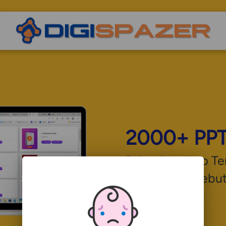
2000+ PP
Paket Lengkap Te
Format dan Kebut