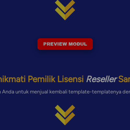
PREVIEW MODUL
`
ikmati Pemilik Lisensi 
Reseller 
Sa
Anda untuk menjual kembali template-templatenya deng