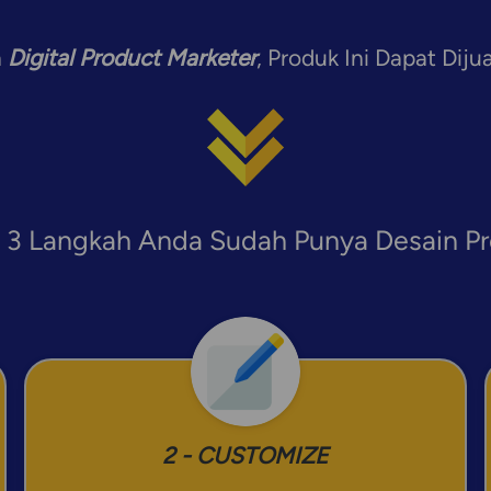
 
Digital Product Marketer
, Produk Ini Dapat Dij
3 Langkah Anda Sudah Punya Desain P
2 - CUSTOMIZE