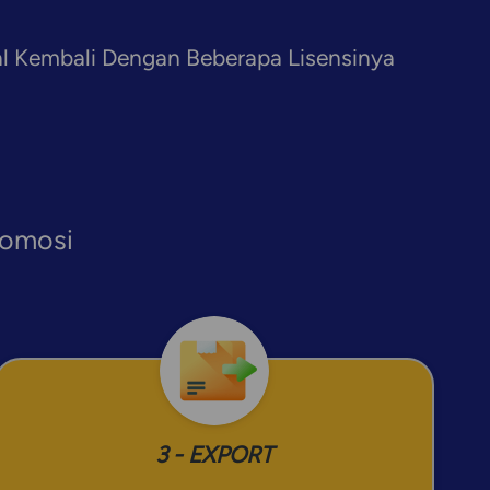
ual Kembali Dengan Beberapa Lisensinya
romosi
3 - EXPORT