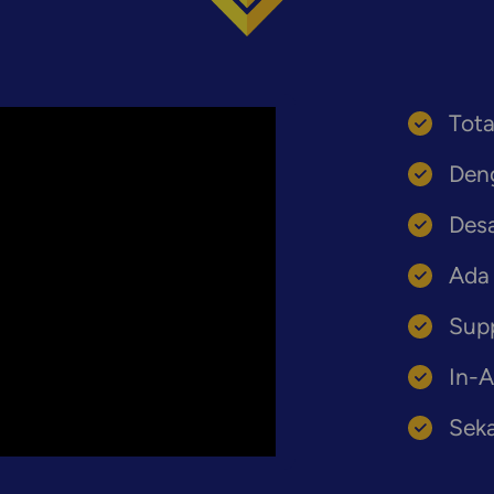
Tot
Den
Desa
Ada 
Supp
In-A
Seka