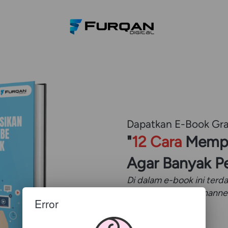
Dapatkan E-Book Gra
"
12 Cara
 Memp
Agar Banyak P
Di dalam e-book ini terd
mempromosikan Channel
Error
banyak.