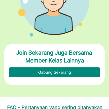
Join Sekarang Juga Bersama 
Member Kelas Lainnya
Gabung Sekarang
`
FAQ - Pertanyaan yang sering ditanyakan