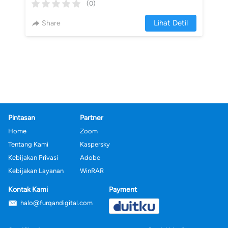
(0)
Lihat Detil
Share
`
Pintasan
Partner
Home
Zoom
Tentang Kami
Kaspersky
Kebijakan Privasi
Adobe
Kebijakan Layanan
WinRAR
Kontak Kami
Payment
halo@furqandigital.com