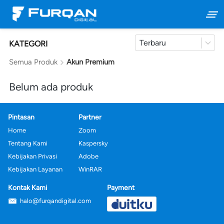
Terbaru
KATEGORI
Semua Produk
Akun Premium
Belum ada produk
Pintasan
Partner
Home
Zoom
Tentang Kami
Kaspersky
Kebijakan Privasi
Adobe
Kebijakan Layanan
WinRAR
Kontak Kami
Payment
halo@furqandigital.com