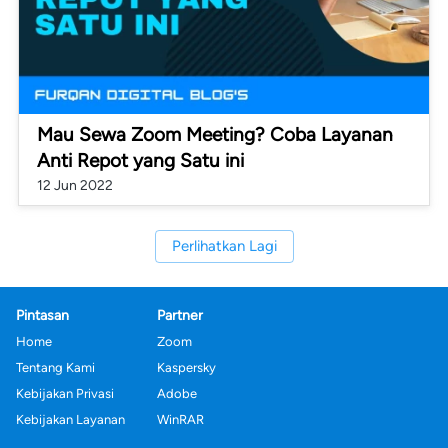
Mau Sewa Zoom Meeting? Coba Layanan
Anti Repot yang Satu ini
12 Jun 2022
Perlihatkan Lagi
`
Pintasan
Partner
Home
Zoom
Tentang Kami
Kaspersky
Kebijakan Privasi
Adobe
Kebijakan Layanan
WinRAR